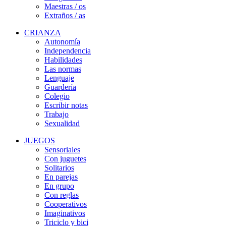
Maestras / os
Extraños / as
CRIANZA
Autonomía
Independencia
Habilidades
Las normas
Lenguaje
Guardería
Colegio
Escribir notas
Trabajo
Sexualidad
JUEGOS
Sensoriales
Con juguetes
Solitarios
En parejas
En grupo
Con reglas
Cooperativos
Imaginativos
Triciclo y bici