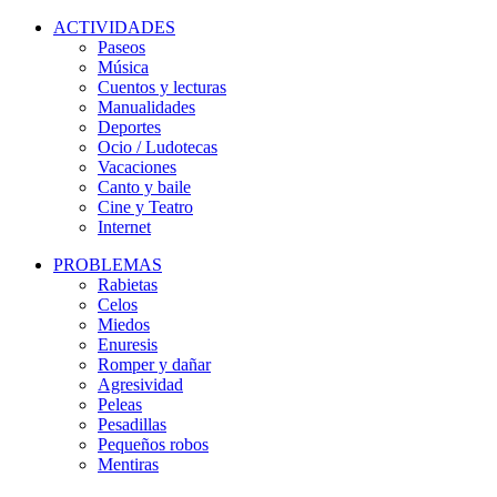
ACTIVIDADES
Paseos
Música
Cuentos y lecturas
Manualidades
Deportes
Ocio / Ludotecas
Vacaciones
Canto y baile
Cine y Teatro
Internet
PROBLEMAS
Rabietas
Celos
Miedos
Enuresis
Romper y dañar
Agresividad
Peleas
Pesadillas
Pequeños robos
Mentiras