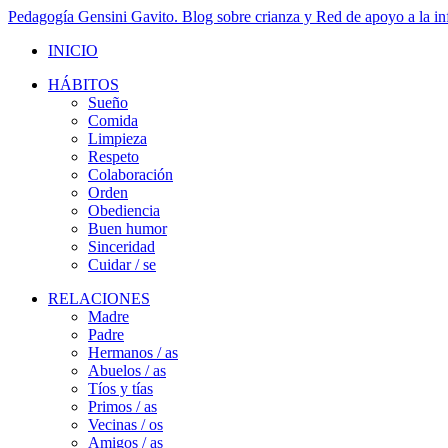
Pedagogía Gensini Gavito. Blog sobre crianza y Red de apoyo a la inf
INICIO
HÁBITOS
Sueño
Comida
Limpieza
Respeto
Colaboración
Orden
Obediencia
Buen humor
Sinceridad
Cuidar / se
RELACIONES
Madre
Padre
Hermanos / as
Abuelos / as
Tíos y tías
Primos / as
Vecinas / os
Amigos / as