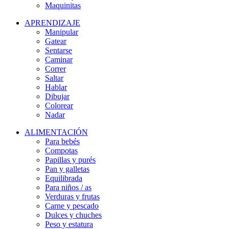
Maquinitas
APRENDIZAJE
Manipular
Gatear
Sentarse
Caminar
Correr
Saltar
Hablar
Dibujar
Colorear
Nadar
ALIMENTACIÓN
Para bebés
Compotas
Papillas y purés
Pan y galletas
Equilibrada
Para niños / as
Verduras y frutas
Carne y pescado
Dulces y chuches
Peso y estatura